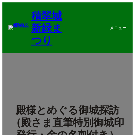
内
積翠城
容
を
新緑ま
ス
メニュー
キ
つり
ッ
プ
殿様とめぐる御城探訪
（殿さま直筆特別御城印
発行・金の名刺付き）