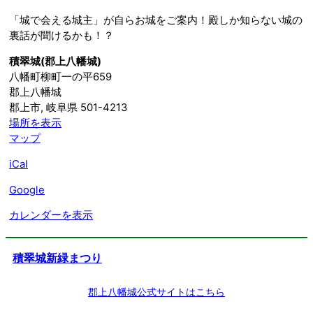
訪
「城で会える城主」が自らお城をご案内！殿しか知らない城の
（殿
裏話が聞けるかも！？
さ
ま
積翠城(郡上八幡城)
直
八幡町柳町一の平659
筆
郡上八幡城
特
郡上市
,
岐阜県
501-4213
別
場所を表示
御
積
マップ
城
翠
印
iCal
城
発
(郡
Google
行・
上
金
八
カレンダーを表示
の
幡
名
城)
刺
積翠城新緑まつり
付
き）
郡上八幡城公式サイトはこちら