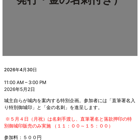
2026年4月30日
殿
11:00 AM
–
3:00 PM
様
2026年5月2日
と
城主自らが城内を案内する特別企画。参加者には「直筆署名入
め
り特別御城印」と「金の名刺」を進呈します。
ぐ
る
※５月４日（月祝）は名刺手渡し、直筆署名と落款押印の特
御
別御城印販売のみ実施 （１１：００～１５：００）
城
探
参加料：５００円