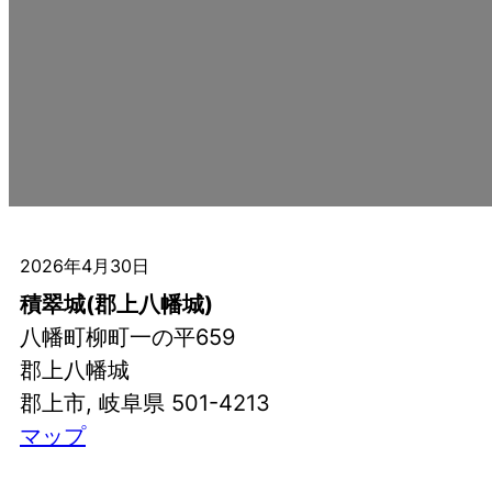
2026年4月30日
積翠城(郡上八幡城)
八幡町柳町一の平659
郡上八幡城
郡上市
,
岐阜県
501-4213
積
マップ
翠