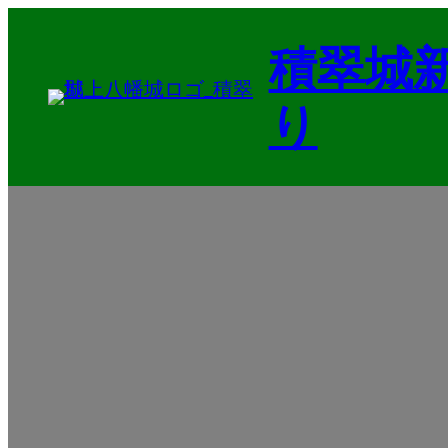
内
積翠城
容
を
り
ス
キ
ッ
プ