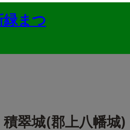
新緑まつ
積翠城(郡上八幡城)