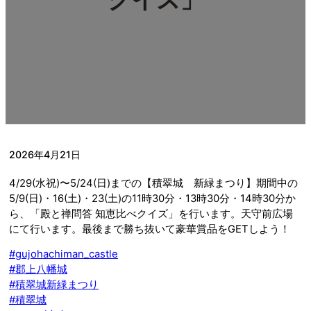
2026年4月21日
4/29(水祝)〜5/24(日)までの【積翠城 新緑まつり】期間中の
5/9(日)・16(土)・23(土)の11時30分・13時30分・14時30分か
ら、「殿と禅問答 知恵比べクイズ」を行います。天守前広場
にて行います。最後まで勝ち抜いて豪華賞品をGETしよう！
#gujohachiman_castle
#郡上八幡城
#積翠城新緑まつり
#積翠城