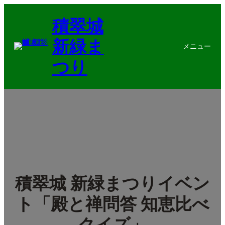
内
積翠城
容
を
新緑ま
ス
メニュー
キ
つり
ッ
プ
積翠城 新緑まつりイベン
ト「殿と禅問答 知恵比べ
クイズ」