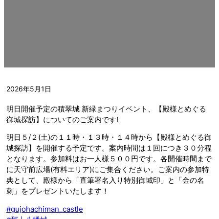
2026年5月1日
明日開催予定の積翠城 新緑まつりイベント、【殿様とめぐる
御城探訪】についてのご案内です!
明日５/２(土)の１１時・１３時・１４時から【殿様とめぐる御
城探訪】を開催する予定です。案内時間は１回につき３０分程
となります。参加料はお一人様５００円です。各開催時間まで
に天守前広場(有料エリア)にご集合ください。ご案内の参加特
典として、殿様から「直筆署名入り特別御城印」と「金の名
刺」をプレゼントいたします！
#gujohachiman_castle