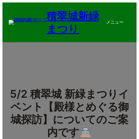
内
積翠城新緑
容
を
メニュー
まつり
ス
キ
ッ
プ
5/2 積翠城 新緑まつりイ
ベント【殿様とめぐる御
城探訪】についてのご案
内です